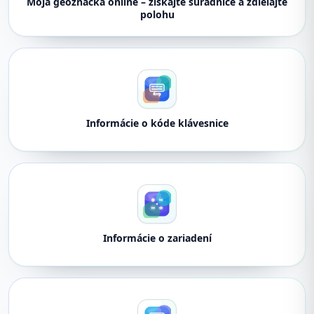
Moja geoznačka online – získajte súradnice a zdieľajte
polohu
Informácie o kóde klávesnice
Informácie o zariadení