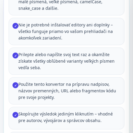
malé písmená, veľké písmená, camelCase,
snake_case a ďalšie.
Nie je potrebné inštalovať editory ani doplnky –
✓
všetko funguje priamo vo vašom prehliadači na
akomkoľvek zariadení.
Prilepte alebo napíšte svoj text raz a okamžite
✓
získate všetky obľúbené varianty veľkých písmen
vedľa seba.
Použite tento konvertor na prípravu nadpisov,
✓
názvov premenných, URL alebo fragmentov kódu
pre svoje projekty.
Skopírujte výsledok jediným kliknutím – vhodné
✓
pre autorov, vývojárov a správcov obsahu.