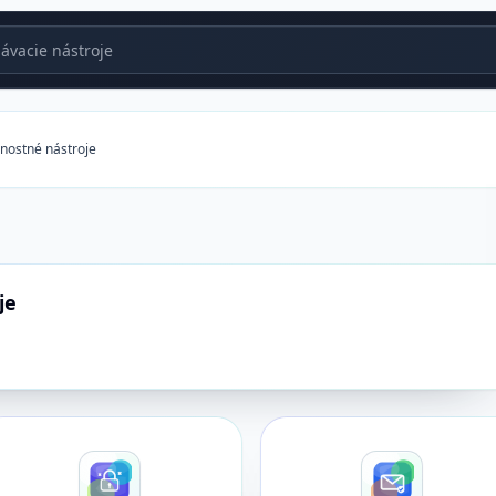
vacie nástroje
nostné nástroje
je