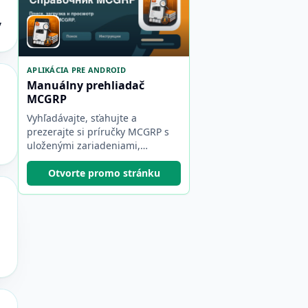
y
APLIKÁCIA PRE ANDROID
Manuálny prehliadač
MCGRP
Vyhľadávajte, sťahujte a
prezerajte si príručky MCGRP s
uloženými zariadeniami,
sprievodcami PDF, záložkami a
zálohami.
Otvorte promo stránku