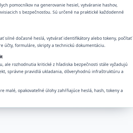
lych pomocníkov na generovanie hesiel, vytváranie hashov,
úvisiacich s bezpečnosťou. Sú určené na praktické každodenné
 silné dočasné heslá, vytvárať identifikátory alebo tokeny, počítať
re účty, formuláre, skripty a technickú dokumentáciu.
it
u, ale rozhodnutia kritické z hľadiska bezpečnosti stále vyžadujú
ekt, správne pravidlá ukladania, dôveryhodnú infraštruktúru a
pre malé, opakovateľné úlohy zahŕňajúce heslá, hash, tokeny a