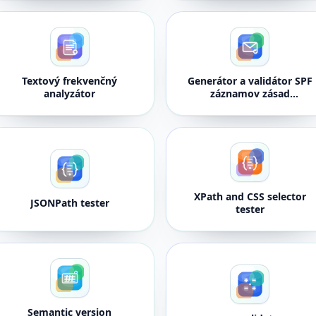
Textový frekvenčný
Generátor a validátor SPF
analyzátor
záznamov zásad
odosielateľa e-mailu
XPath and CSS selector
JSONPath tester
tester
Semantic version