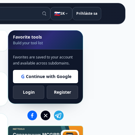
🇸🇰
SK
Prihláste sa
Favorite tools
Build your tool list
Favorites are saved to your account
and available across subdomains.
G
Continue with Google
Login
Register